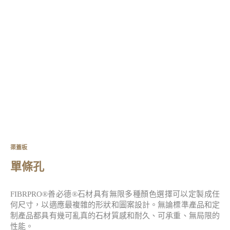
渠蓋板
單條孔
FIBRPRO®善必德®石材具有無限多種顏色選擇可以定製成任
何尺寸，以適應最複雜的形狀和圖案設計。無論標準產品和定
制產品都具有幾可亂真的石材質感和耐久、可承重、無局限的
性能。