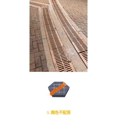
3. 顏色不配撘