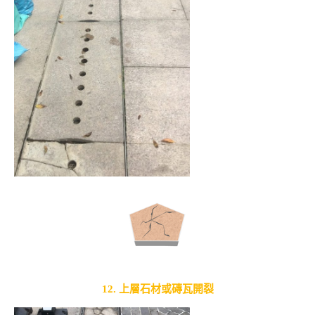
12. 上層石材或磚瓦開裂