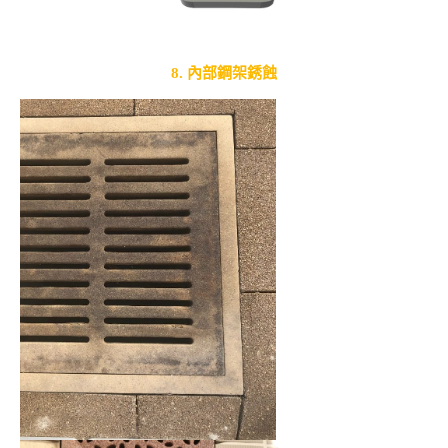
8. 內部鋼架銹蝕