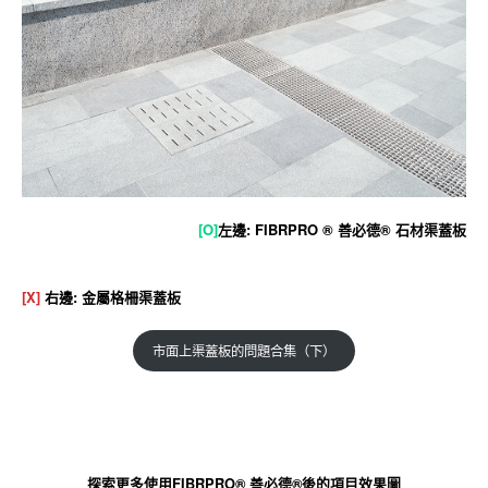
[O]
左邊: FIBRPRO ® 善必德® 石材渠蓋板
[X]
右邊: 金屬格柵渠蓋板
市面上渠蓋板的問題合集（下）
探索更多使用FIBRPRO® 善必德®後的項目效果圖