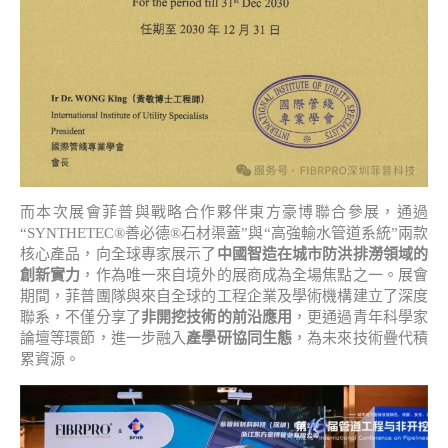
而本次展會菲普與戰略合作夥伴東方豪博聯合參展，通過
“SYNTHETEC®善必德®石材渠蓋”與“高強輸水管道系統”兩款
核心產品，向全球專家展示了
中國智造在城市防洪排澇領域的
創新實力
，作為唯一來自境外的展商成為全場焦點之一。展會
期間，菲普團隊與來自全球的工程企業及學術機構建立了深度
聯系，不僅分享了
非開挖技術的前沿應用
，更通過青年科學家
論壇等環節，進一步融入
產學研協同生態
，為未來技術疊代積
累資源。