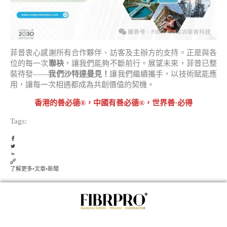
菲普衷心感謝所有合作夥伴、訪客及主辦方的支持。正是與各
位的每一次
聯袂
，讓我們能夠不斷前行。展望未來，菲普已整
裝待發——
我們沙特達曼見！
讓我們繼續攜手，以技術賦能應
用，讓每一次相遇都成為共創價值的契機。
香港的善必德®，中國有善必德®，世界善·必得
Tags:
了解更多
•
文章
•
新聞