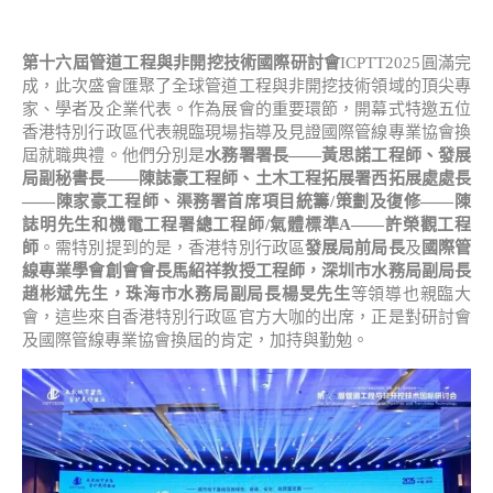
第十六屆管道工程與非開挖技術國際研討會
ICPTT2025圓滿完
成，此次盛會匯聚了全球管道工程與非開挖技術領域的頂尖專
家、學者及企業代表。作為展會的重要環節，開幕式特邀五位
香港特別行政區代表親臨現場指導及見證國際管線專業協會換
屆就職典禮。他們分別是
水務署署長——黃思諾工程師、發展
局副秘書長——陳誌豪工程師、土木工程拓展署西拓展處處長
——陳家豪工程師、渠務署首席項目統籌/策劃及復修——陳
誌明先生和機電工程署總工程師/氣體標準A——許榮觀工程
師
。需特別提到的是，香港特別行政區
發展局前局長
及
國際管
線專業學會創會會長馬紹祥教授工程師，深圳市水務局副局長
趙彬斌先生，珠海市水務局副局長楊旻先生
等領導也親臨大
會，這些來自香港特別行政區官方大咖的出席，正是對研討會
及國際管線專業協會換屆的肯定，加持與勤勉。