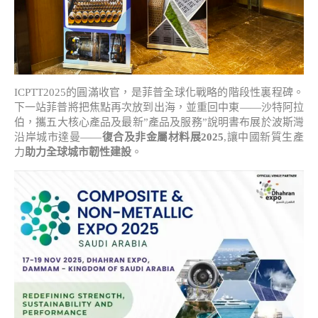
ICPTT2025的圓滿收官，是菲普全球化戰略的階段性裏程碑。
下一站菲普將把焦點再次放到出海，並重回中東——沙特阿拉
伯，攜五大核心產品及最新”產品及服務”說明書布展於波斯灣
沿岸城市達曼——
復合及非金屬材料展2025
,讓中國新質生產
力
助力全球城市韌性建設
。