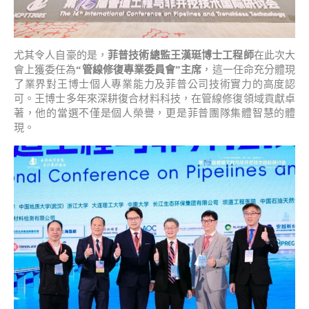
尤其令人自豪的是，
菲普技術總監王漢珽博士工程師
在此次大
會上獲委任為
“管線修復專業委員會
”
主席
，這一任命充分體現
了業界對王博士個人專業能力及菲普公司技術實力的高度認
可。王博士多年來深耕復合材料科技，在管線修復領域貢獻卓
著，他的當選不僅是個人榮譽，更是菲普團隊集體智慧的體
現。