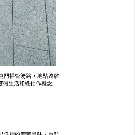
界屯門掃管笏路，地點遠離
以度假生活和綠化作概念,
出低調的奢華品味，重新