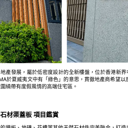
永泰地產發展，屬於低密度設計的全新樓盤，位於香港新
 OMA於夏威夷文中有「綠色」的意思，貫徹地產商希望
緻圍繞帶有度假風情的高端住宅區。
德®石材渠蓋板 項目鑑賞
苑的牆板、地磚、花槽等其他天然石材件完美融合，打造