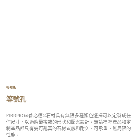
渠蓋板
等號孔
FIBRPRO®善必德®石材具有無限多種顏色選擇可以定製成任
何尺寸，以適應最複雜的形狀和圖案設計。無論標準產品和定
制產品都具有幾可亂真的石材質感和耐久、可承重、無局限的
性能。