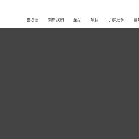
善必德
關於我們
產品
項目
了解更多
聯