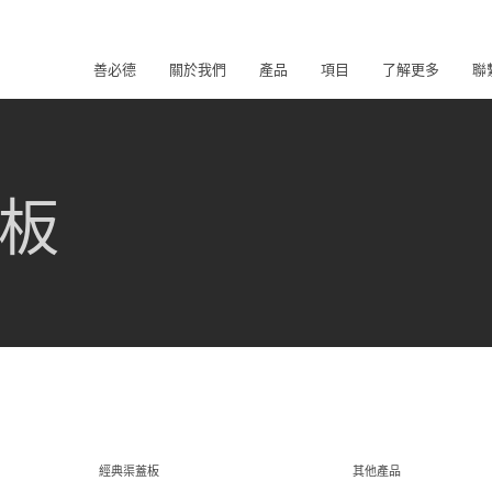
善必德
關於我們
產品
項目
了解更多
聯
板
經典渠蓋板
其他產品