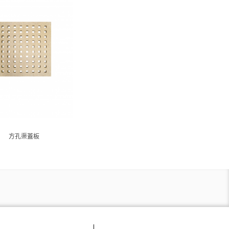
方孔渠蓋板