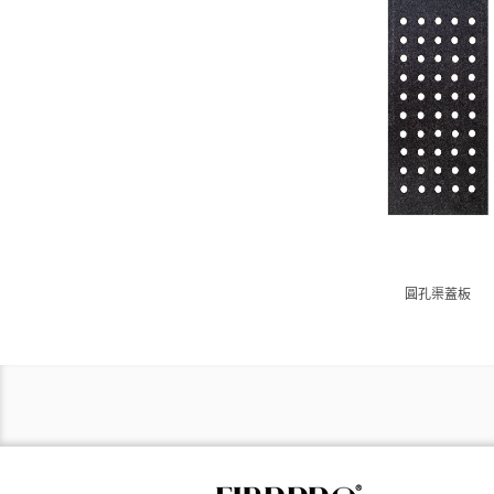
圓孔渠蓋板