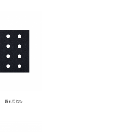
圓孔渠蓋板